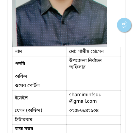
নাম
মো: শামীম হোসেন
উপজেলা নির্বাচন
পদবি
অফিসার
অফিস
ওয়েব পোর্টল
shamiminfsdu
ইমেইল
@gmail.com
ফোন (অফিস)
০২৫৮৯৯৪২৬০৪
ইন্টারকম
কক্ষ নম্বর